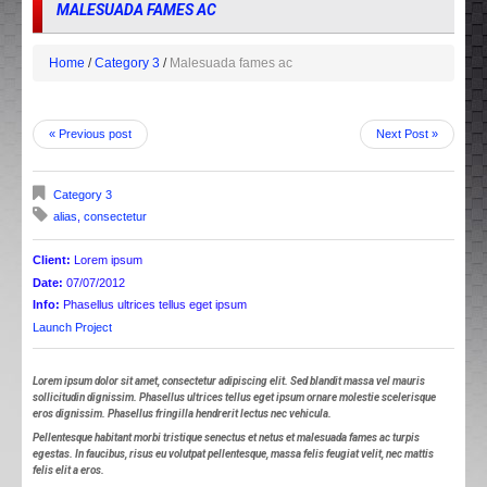
MALESUADA FAMES AC
Home
Category 3
Malesuada fames ac
« Previous post
Next Post »
Category 3
alias
,
consectetur
Client:
Lorem ipsum
Date:
07/07/2012
Info:
Phasellus ultrices tellus eget ipsum
Launch Project
Lorem ipsum dolor sit amet, consectetur adipiscing elit. Sed blandit massa vel mauris
sollicitudin dignissim. Phasellus ultrices tellus eget ipsum ornare molestie scelerisque
eros dignissim. Phasellus fringilla hendrerit lectus nec vehicula.
Pellentesque habitant morbi tristique senectus et netus et malesuada fames ac turpis
egestas. In faucibus, risus eu volutpat pellentesque, massa felis feugiat velit, nec mattis
felis elit a eros.