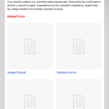
Cras convallis sodales orci, et pretium sapien egestas quis. Donec tellus leo, scelerisque in
facilisis a, laoreet vel quam. Suspendisse arcu nisl, tincidunt a vulputate ac, feugiat vitae
leo. Integer hendrerit orci id metus venenatis in luctus.
Related Posts
Image Format
Sodales orci et